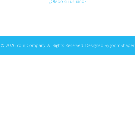
¿Olvidó su usuario?
© 2026 Your Company. All Rights Reserved. Designed By JoomShaper